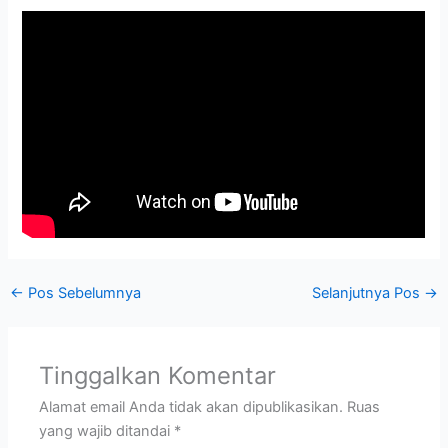
←
Pos Sebelumnya
Selanjutnya Pos
→
Tinggalkan Komentar
Alamat email Anda tidak akan dipublikasikan.
Ruas
yang wajib ditandai
*